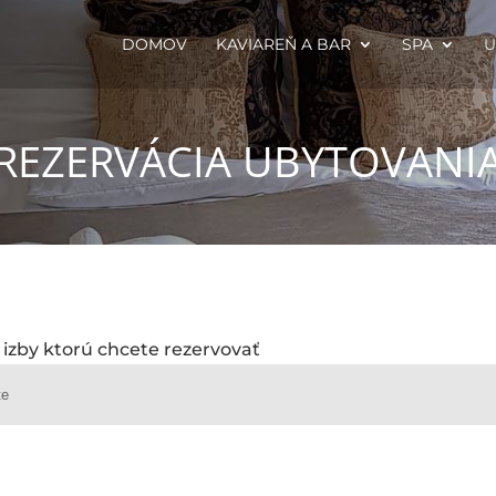
DOMOV
KAVIAREŇ A BAR
SPA
U
REZERVÁCIA UBYTOVANI
 izby ktorú chcete rezervovať